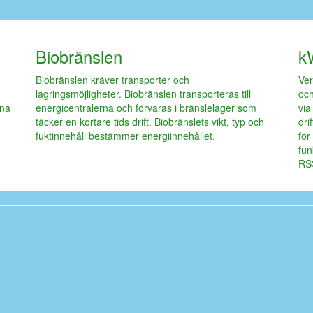
Biobränslen
k
Biobränslen kräver transporter och
Ver
lagringsmöjligheter. Biobränslen transporteras till
och
rna
energicentralerna och förvaras i bränslelager som
via
täcker en kortare tids drift. Biobränslets vikt, typ och
dri
fuktinnehåll bestämmer energiinnehållet.
för
fun
RS